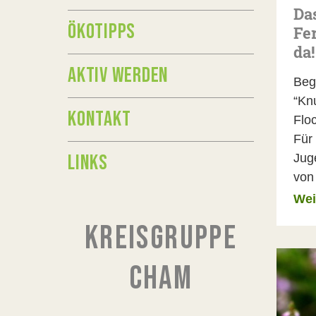
Da
ÖKOTIPPS
Fe
da!
AKTIV WERDEN
Beg
“Kn
KONTAKT
Flo
Für
LINKS
Jug
von
Wei
KREISGRUPPE
CHAM