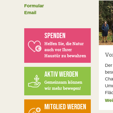
Formular
Email
SPENDEN
Helfen Sie, die Natur
auch vor Ihrer
Vo
Haustür zu bewahren
Der
bes
AKTIV WERDEN
Cha
Gemeinsam können
Umd
wir mehr bewegen!
Flä
Wei
MITGLIED WERDEN