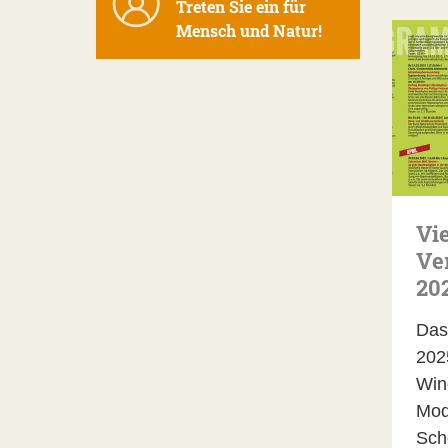
Treten Sie ein für
Mensch und Natur!
Vi
Ve
20
Das
202
Win
Mod
Sch