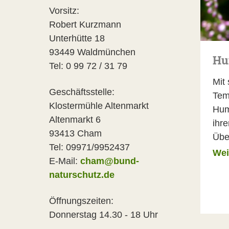
Vorsitz:
Robert Kurzmann
Unterhütte 18
93449 Waldmünchen
Hu
Tel: 0 99 72 / 31 79
Mit
Geschäftsstelle:
Tem
Klostermühle Altenmarkt
Hum
Altenmarkt 6
ihr
93413 Cham
Übe
Tel: 09971/9952437
Wei
E-Mail:
cham@bund-
naturschutz.de
Öffnungszeiten:
Donnerstag 14.30 - 18 Uhr