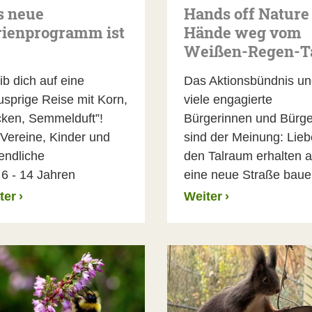
s neue
Hands off Nature 
rienprogramm ist
Hände weg vom
Weißen-Regen-Ta
ib dich auf eine
Das Aktionsbündnis u
usprige Reise mit Korn,
viele engagierte
cken, Semmelduft”!
Bürgerinnen und Bürge
 Vereine, Kinder und
sind der Meinung: Lieb
endliche
den Talraum erhalten a
 6 - 14 Jahren
eine neue Straße baue
ter
›
Weiter
›