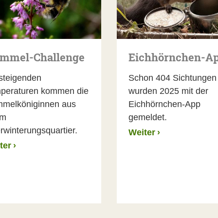
mmel-Challenge
Eichhörnchen-A
 steigenden
Schon 404 Sichtungen
peraturen kommen die
wurden 2025 mit der
melköniginnen aus
Eichhörnchen-App
em
gemeldet.
rwinterungsquartier.
Weiter
›
ter
›