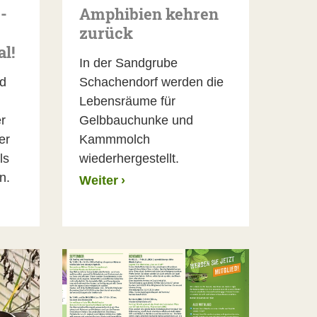
-
Amphibien kehren
zurück
l!
In der Sandgrube
nd
Schachendorf werden die
Lebensräume für
r
Gelbbauchunke und
er
Kammmolch
ls
wiederhergestellt.
n.
Weiter
›