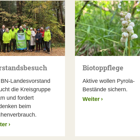
rstandsbesuch
Biotoppflege
 BN-Landesvorstand
Aktive wollen Pyrola-
ucht die Kreisgruppe
Bestände sichern.
m und fordert
Weiter
›
enken beim
chenverbrauch.
ter
›